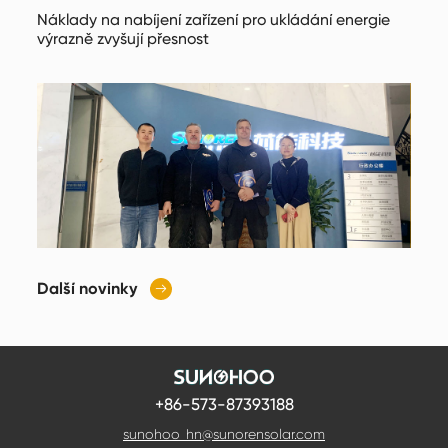
Náklady na nabíjení zařízení pro ukládání energie
výrazně zvyšují přesnost
Další novinky

+86-573-87393188
sunohoo_hn@sunorensolar.com