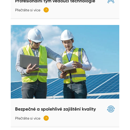
Profesionální tým vedoucí technologie
Přečtěte si více
𐃚
Bezpečné a spolehlivé zajištění kvality
Přečtěte si více
𐃚