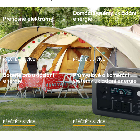
Domácí systémy ukládání
Přenosné elektrárny
energie
PŘEČTĚTE SI VÍCE
PŘEČTĚTE SI VÍCE
Baterie pro ukládání
Průmyslové a komerční
energie
systémy ukládání energie
PŘEČTĚTE SI VÍCE
PŘEČTĚTE SI VÍCE