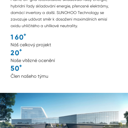
hybridní řady skladování energie, přenosné elektrárny,
domácí invertory a další. SUNOHOO Technology se
zavazuje udávat směr k dosažení maximálních emisí
oxidu uhličitého a uhlíkové neutrality.
+
1
6
0
Náš celkový projekt
+
2
0
Naše vítězné ocenění
+
5
0
Člen našeho týmu