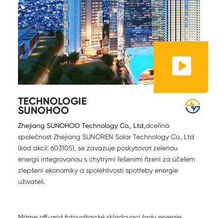
TECHNOLOGIE
SUNOHOO
Zhejiang SUNOHOO Technology Co., Ltd,
dceřiná
společnost Zhejiang SUNOREN Solar Technology Co., Ltd
(kód akcií: 603105), se zavazuje poskytovat zelenou
energii integrovanou s chytrými řešeními řízení za účelem
zlepšení ekonomiky a spolehlivosti spotřeby energie
uživateli.
Máme off-grid fotovoltaické skladovací řady energie,