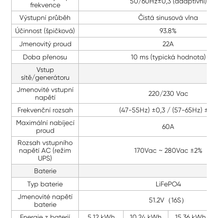
50/60Hz±0,3 (adaptivní)
frekvence
Výstupní průběh
Čistá sinusová vlna
Účinnost (špičková)
93.8%
Jmenovitý proud
22A
Doba přenosu
10 ms (typická hodnota)
Vstup
sítě/generátoru
Jmenovité vstupní
220/230 Vac
napětí
Frekvenční rozsah
(47-55Hz) ±0,3 / (57-65Hz) ±0,3
Maximální nabíjecí
60A
proud
Rozsah vstupního
napětí AC (režim
170Vac ~ 280Vac ±2%
UPS)
Baterie
Typ baterie
LiFePO4
Jmenovité napětí
51.2V（16S）
baterie
Energie z baterií
5,12 kWh
10,24 kWh
15,36 kWh