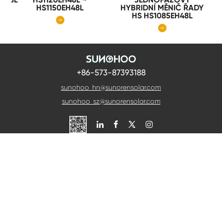
HS1150EH48L
HYBRIDNÍ MĚNIČ ŘADY
HS HS1085EH48L


+86-573-87393188
sunohoo_hn@sunorensolar.com
sunohoo_sz@sunorensolar.com

Kontaktujte nás
Pokud budete chtít cokoli konzultovat, můžete nás
sledovat, budeme vás co nejdříve kontaktovat.