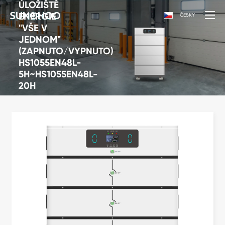
ÚLOŽIŠTĚ
ENERGIE
ČESKY
"VŠE V
JEDNOM"
(ZAPNUTO/VYPNUTO)
HS1055EN48L-
5H~HS1055EN48L-
20H