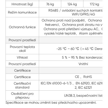
Hmotnost (kg)
76 kg
124 kg
172 kg
RS485 / ovládání suchých kontaktů, vo
Režim komunikace
WIFI/GPRS/4G
Ochrana proti nad/podpětí、Ochrana pro
frekvencí、Ochrana proti zkratu na výs
Ochranná funkce
Ochrana proti přetížení výstupu AC、Och
vysoké/nízké teplotě、Alarm zpětného při
Provozní prostředí
Provozní teplota
-25 ℃ ~ 60 ℃ (＞45 ℃ Derating
okolí
Vlhkost
5 % ~ 95 % Bez kondenzace
Provozní prostředí
Vnitřní
Certifikace
CE 、RoHS
Certifikace
IEC/EN 61000-6-1/3 、EN 62920, IEC 62109-1
Certifikační
standard
2, IEC 62321
Osvědčení pro
UN38.3, bezpečnostní list
přepravu
Specifikace se mohou změnit bez předchozího upozornění.