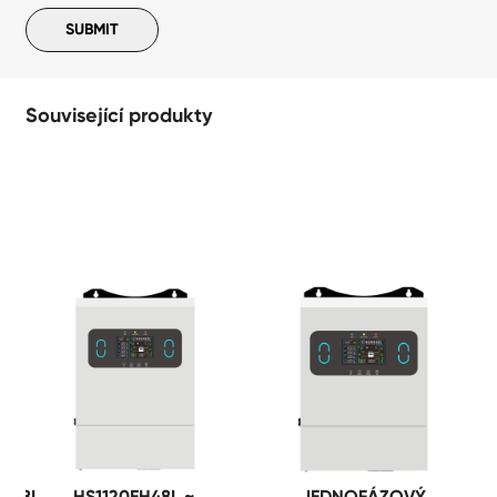
Související produkty
H48L
HS1120EH48L ~
JEDNOFÁZOVÝ