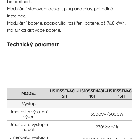
bezpečnost.
Modulární stohovací design, plug and play, pohodlná
instalace.
Modulární baterie, podporující rozšíření baterie, až 76,8 kWh.
Má funkci aktivace baterie.
Technický parametr
HS1055EN48L-
HS1055EN48L-
HS1055EN48L-
H
MODEL
5H
10H
15H
Výstup
Jmenovitý výstupní
5500VA/5000W
výkon
Jmenovité výstupní
230Vac±4%
napětí
Jmenovitá výstupní