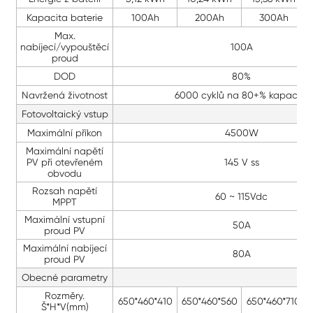
Kapacita baterie
100Ah
200Ah
300Ah
Max.
nabíjecí/vypouštěcí
100A
proud
DOD
80%
Navržená životnost
6000 cyklů na 80+% kapacity
Fotovoltaický vstup
Maximální příkon
4500W
Maximální napětí
PV při otevřeném
145 V ss
obvodu
Rozsah napětí
60 ~ 115Vdc
MPPT
Maximální vstupní
50A
proud PV
Maximální nabíjecí
80A
proud PV
Obecné parametry
Rozměry.
650*460*410
650*460*560
650*460*710
Š*H*V(mm)